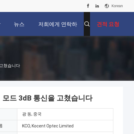
Korean
상
뉴스
저희에게 연락하
견적 요청
십시오
을 고쳤습니다
일 모드 3dB 통신을 고쳤습니다
광 동, 중국
름
KCO, Kocent Optec Limited