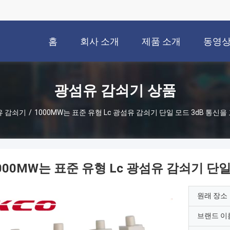
홈
회사 소개
제품 소개
동영
광섬유 감쇠기 상품
유 감쇠기
/
1000MW는 표준 유형 Lc 광섬유 감쇠기 단일 모드 3dB 통신
000MW는 표준 유형 Lc 광섬유 감쇠기 단
원래 장소
브랜드 이