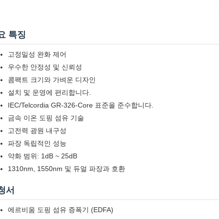
요 특징
고정밀성 완화 제어
우수한 안정성 및 신뢰성
콤팩트 크기와 가벼운 디자인
설치 및 운영에 편리합니다.
IEC/Telcordia GR-326-Core 표준을 준수합니다.
금속 이온 도핑 섬유 기술
고전력 광원 내구성
파장 독립적인 성능
약화 범위: 1dB ~ 25dB
1310nm, 1550nm 및 듀얼 파장과 호환
청서
에르비움 도핑 섬유 증폭기 (EDFA)