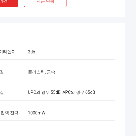
 가격
지금 연락
이타렌지
3db
재질
플라스틱, 금속
이 어
ed는 우리의 장기적인
는 협력 기간 동안
손실
UPC의 경우 55dB, APC의 경우 65dB
트를 성공적으로 수
넥터와 FTTH 드롭
. 현재 그들의 제품
 입력 전력
1000mW
 사용되고 있습니다.