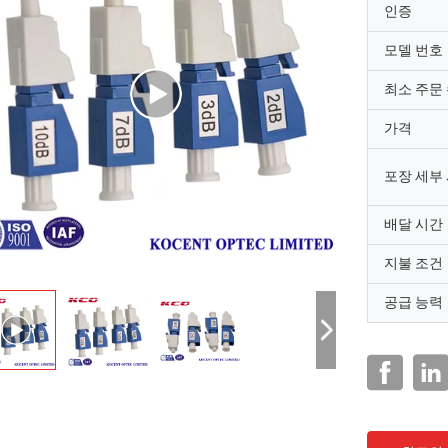
인증
모델 번호
최소 주문
가격
포장 세부
배달 시간
지불 조건
공급 능력