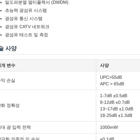
밀도파분열 멀티플렉서 (DWDM)
초능력 광섬유 시스템
광섬유 통신 시스템
광섬유 CATV 네트워크
광섬유 테스트 및 측정
술 사양
매개 변수
사양
UPC>55dB
수익 손실
APC > 65dB
1-7dB ±0.5dB
8-12dB ±0.7dB
약화 정확성
13~17dB ±1.0dB
18-25dB ±1.3dB
대 광 입력 전력
1000mW
양극화 의존적 인 손실
≤0.1dB