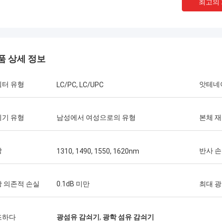
최고의
품 상세 정보
넥터 유형
앗테네
LC/PC, LC/UPC
쇠기 유형
남성에서 여성으로의 유형
본체 
Thang Nguyen 님
Mr 헨리 타
t Optec Limited는 저희 회사의 장기
Kocent Optec Limit
트너 중 하나입니다. 매달 2~3개의
파트너입니다. 10년이 넘
장
반사 
1310, 1490, 1550, 1620nm
트 컨테이너를 그들에게 주문합니다. 저
우리는 함께 많은 프로젝
의 옥외 케이블, 분배함, 접속함 및 광
행했습니다. 그들의 퀵 커
액세서리의 품질이 매우 훌륭하다고 생
케이블 품질은 최고입니다
 의존적 손실
0.1dB 미만
최대 광
다. 그들의 지원 덕분에 저희는 많은
은 우리나라 전역에 걸쳐
프로젝트를 수주했습니다. 정말 감사합
조하다
광섬유 감쇠기
,
광학 섬유 감쇠기