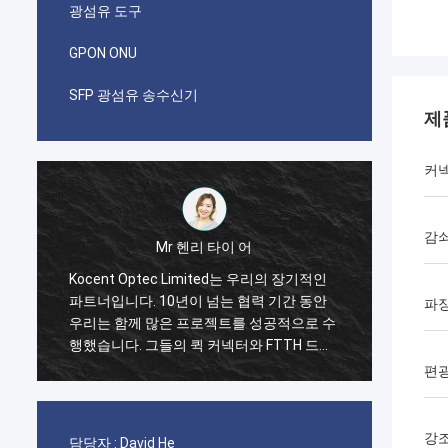
광섬유 도구
GPON ONU
SFP 광섬유 송수신기
제
커
감
Mr 파블로
나는 i가 코상 옵텍이 2014년에 제한된 채로
Kocen
첫 번째 순서를 했을 때 놀랐습니다. GYXTW
적인 파
파
수
케이블의 한 컨테이너 40GP와 빠른 연결기,
40피
패치 코드와 어댑터를 위한 한 컨테이너
는 그들
품
20GP. 그들은 단지 2 주에 이 명령을 완성했
섬유 
편광
.
습니다. 지금 우리는 또한 그들로부터의 FDB
각합니
박스와 접속 함체 박스의 많은 유형을 구입합
통신 
니다. 우리가 통신 분야에 점점 더 강할 것이
니다.
강
담당자 :
David He