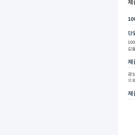
제
1
단일
10
값을
제
광섬
으로
제