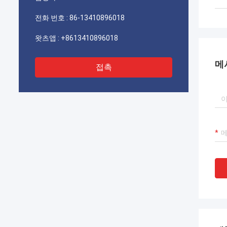
기를 바랍니다.
전화 번호 :
86-13410896018
왓츠앱 :
+8613410896018
메
접촉