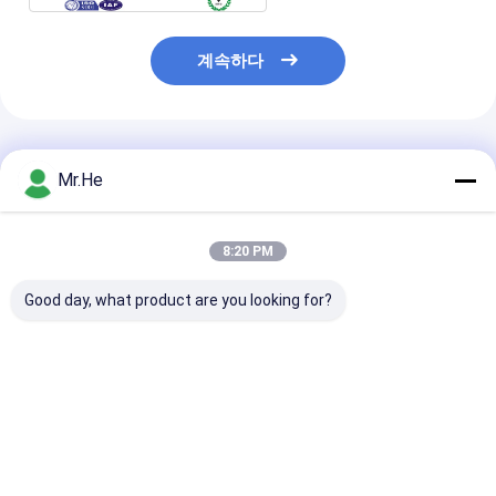
계속하다
추천된 제품
Mr.He
8:20 PM
Good day, what product are you looking for?
2DB 3dB 5dB 30dB 광
1000MW는 표준 유형
FC APC 단일 
섬유 묽게함 LC/APC 단
Lc 광섬유 감쇠기 단일
유 감쇠기 방수벽
일 모드는 조정을 고쳤
모드 3dB 통신을 고쳤
높은 정밀도
습니다
습니다
최고의 가격
최고의 가격
최고의 