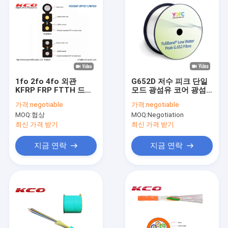
1fo 2fo 4fo 외관
G652D 저수 피크 단일
KFRP FRP FTTH 드롭
모드 광섬유 코어 광섬
광섬유 케이블 LSZH
유 케이블 조립용 맨섬
가격:
negotiable
가격:
negotiable
PVC
유
MOQ:
협상
MOQ:
Negotiation
최신 가격 받기
최신 가격 받기
지금 연락
지금 연락
집
제품
비디오