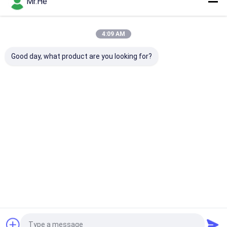
Mr.He
우리의 카테고리
4:09 AM
Good day, what product are you looking for?
광섬유 PLC 분배기
광 점퍼 코드
광섬유 고속 커
Desktop Site
홈
사이트맵
연락처
사이트맵
개인정보 보호 정책
품질
광섬유 PLC 분배기
중국 공장.Copyright © 2026 KOCENT OPTEC
LIMITED. All Rights Reserved.