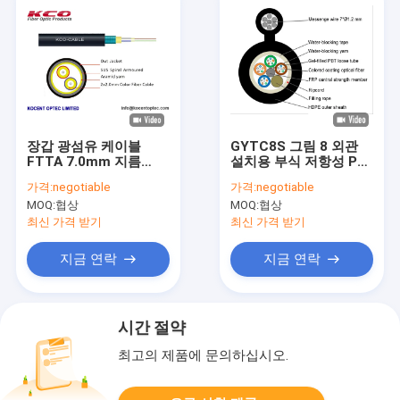
장갑 광섬유 케이블
GYTC8S 그림 8 외관
FTTA 7.0mm 지름
설치용 부식 저항성 PE
G657A 광섬유 TPU
껍질과 함께 자부장 공
가격:
negotiable
가격:
negotiable
LSZH 외부 현장 응용
기 광섬유 케이블
MOQ:
협상
MOQ:
협상
용품
최신 가격 받기
최신 가격 받기
지금 연락
지금 연락
시간 절약
최고의 제품에 문의하십시오.