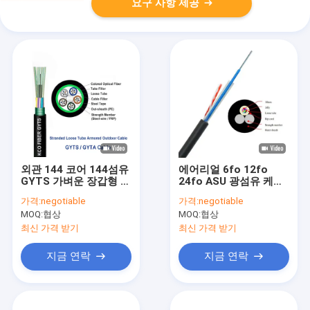
요구 사항 제공
외관 144 코어 144섬유
에어리얼 6fo 12fo
GYTS 가벼운 장갑형 느
24fo ASU 광섬유 케이
슨 튜브 광섬유 GYTS
블 / 미니 ADSS 야외 광
가격:
negotiable
가격:
negotiable
케이블
섬유 케이블 100M
MOQ:
협상
MOQ:
협상
200M Span
최신 가격 받기
최신 가격 받기
지금 연락
지금 연락