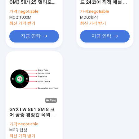
OM3 50/125 멀티모드
드 24코어 직접 매설 옥
MTP MPO 광섬유 브레이크 아웃 케이블
GYTXW 공중 옥외 광섬
외 광섬유 케이블
가격:
negotiable
가격:
negotiable
유 케이블
MOQ:
광섬유 케이블
1000M
MOQ:
협상
최신 가격 받기
최신 가격 받기
광섬유 스플라이스 클로저
지금 연락
지금 연락
광섬유 터미널 박스
파장 분할 다중화기
광섬유 감쇠기
광섬유 커넥터
광섬유 어댑터
GYXTW 8b1 SM 8 코
광섬유 연마 장비
어 공중 경장갑 옥외 광
섬유 케이블
가격:
negotiable
광섬유 도구
MOQ:
협상
최신 가격 받기