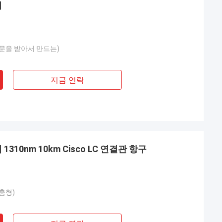
기
 주문을 받아서 만드는)
지금 연락
yen 님
Mr 헨리 타이 어
ed는 저희 회사의 장기
Kocent Optec Limited는 우리의 장기적인
1310nm 10km Cisco LC 연결관 항구
. 매달 2~3개의
파트너입니다. 10년이 넘는 협력 기간 동안
게 주문합니다. 저
우리는 함께 많은 프로젝트를 성공적으로 수
배함, 접속함 및 광
행했습니다. 그들의 퀵 커넥터와 FTTH 드롭
매우 훌륭하다고 생
케이블 품질은 최고입니다. 현재 그들의 제품
맞춤형)
분에 저희는 많은
은 우리나라 전역에 걸쳐 사용되고 있습니다.
니다. 정말 감사합