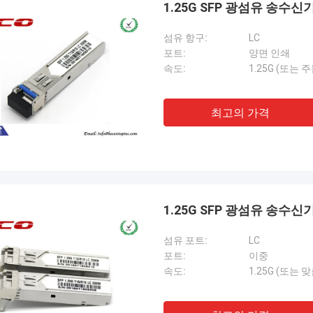
1.25G SFP 광섬유 송수신
섬유 항구:
LC
포트:
양면 인쇄
속도:
1.25G (또는
최고의 가격
Mr 파블로
Thang Ngu
가 코상 옵텍이 2014년에 제한된 채로
Kocent Optec Limit
1.25G SFP 광섬유 송수신기 
 순서를 했을 때 놀랐습니다. GYXTW
적인 파트너 중 하나입니다
 한 컨테이너 40GP와 빠른 연결기,
40피트 컨테이너를 그들에
섬유 포트:
LC
코드와 어댑터를 위한 한 컨테이너
는 그들의 옥외 케이블, 분
포트:
이중
. 그들은 단지 2 주에 이 명령을 완성했
섬유 액세서리의 품질이 
속도:
1.25G (또는 
 지금 우리는 또한 그들로부터의 FDB
각합니다. 그들의 지원 덕
 접속 함체 박스의 많은 유형을 구입합
통신 프로젝트를 수주했습
우리가 통신 분야에 점점 더 강할 것이
니다.