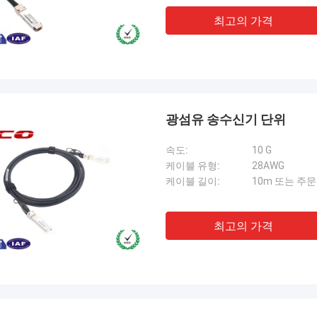
최고의 가격
광섬유 송수신기 단위
속도:
10 G
케이블 유형:
28AWG
케이블 길이:
10m 또는 주
최고의 가격