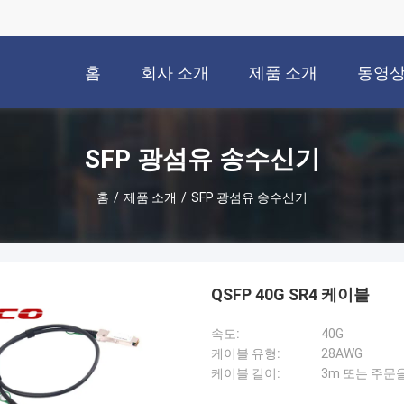
홈
회사 소개
제품 소개
동영
SFP 광섬유 송수신기
홈
/
제품 소개
/
SFP 광섬유 송수신기
QSFP 40G SR4 케이블
속도:
40G
케이블 유형:
28AWG
케이블 길이:
3m 또는 주문