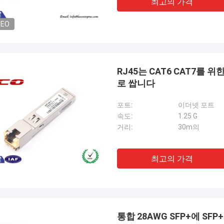
최고의 가격
바랍니다.
DEO
RJ45는 CAT6 CAT7를 위
로 쌉니다
포트:
이더넷 포트
속도:
1.25 G
거리:
30m의
최고의 가격
통합 28AWG SFP+에 SF