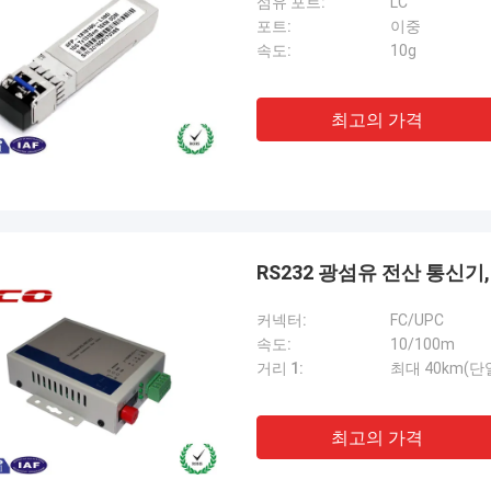
섬유 포트:
LC
포트:
이중
속도:
10g
최고의 가격
RS232 광섬유 전산 통신기, 
커넥터:
FC/UPC
속도:
10/100m
거리 1:
최대 40km(단
최고의 가격