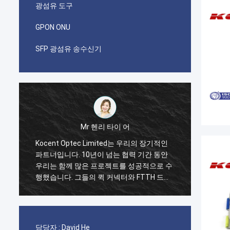
광섬유 도구
GPON ONU
SFP 광섬유 송수신기
Mr 헨리 타이 어
Kocent Optec Limited는 우리의 장기적인
나는 i
파트너입니다. 10년이 넘는 협력 기간 동안
첫 번째
저
우리는 함께 많은 프로젝트를 성공적으로 수
케이블의
행했습니다. 그들의 퀵 커넥터와 FTTH 드롭
패치 
생
케이블 품질은 최고입니다. 현재 그들의 제품
20GP
은 우리나라 전역에 걸쳐 사용되고 있습니다.
습니다.
합
박스와
니다. 
담당자 :
David He