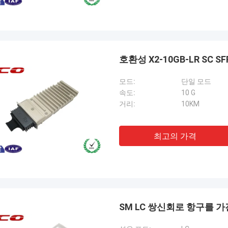
호환성 X2-10GB-LR SC
모드:
단일 모드
속도:
10 G
거리:
10KM
최고의 가격
SM LC 쌍신회로 항구를 가진