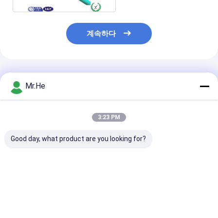
계속하다
추천된 제품
Mr.He
3:23 PM
Good day, what product are you looking for?
1fo 2fo 4fo 외관
외관 144 코어 144섬유
에어리얼 6fo 12
KFRP FRP FTTH 드롭
GYTS 가벼운 장갑형
24fo ASU 광
광섬유 케이블 LSZH
느슨 튜브 광섬유
블 / 미니 ADSS
PVC
GYTS 케이블
섬유 케이블 10
200M Span
최고의 가격
최고의 가격
최고의 