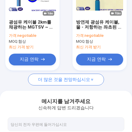
우리 에 관한 것
공장 투어
광섬유 케이블 2km를
방연제 광섬유 케이블,
채광하는 MGTSV ~ 파
물 - 저항하는 좌초된 느
품질 관리
란 색깔에 옥외가 3km
슨한 관 96 핵심
가격:
negotiable
가격:
negotiable
에 의하여 씩 구릅니다
MOQ:
협상
MOQ:
협상
저희와 연락
최신 가격 받기
최신 가격 받기
뉴스
지금 연락
지금 연락
인용 을 요청 하십시오
더 많은 것을 전망하십시오
광섬유 PLC 분배기
메시지를 남겨주세요
신속하게 답변 드리겠습니다
광 점퍼 코드
광섬유 고속 커넥터