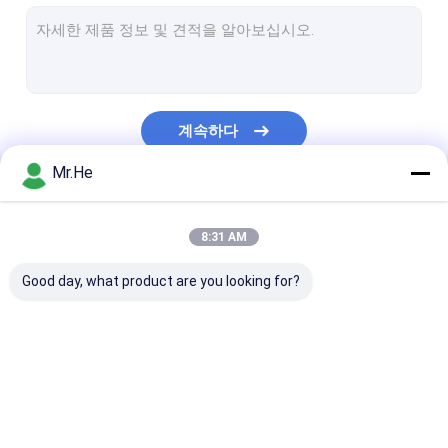
MTP MPO 광섬유 브레이크 아웃 케이블
광섬유 케이블
광섬유 스플라이스 클로저
계속하다
광섬유 터미널 박스
Mr.He
파장 분할 다중화기
우리의 카테고리
광섬유 감쇠기
8:31 AM
광섬유 커넥터
Good day, what product are you looking for?
광섬유 어댑터
광섬유 연마 장비
광섬유 PLC 분배기
광 점퍼 코드
광섬유 고속 커
광섬유 도구