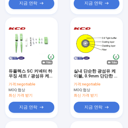
지금 연락
지금 연락
듀플렉스 SC 커넥터 하
실내 단순한 광섬유 케
우징 세트 / 광섬유 케이
이블, 0.9mm 단단한 부
블 분리 연결 장치 하우
드럽게 된 광학 섬유 케
가격:
negotiable
가격:
negotiable
징
이블
MOQ:
협상
MOQ:
협상
최신 가격 받기
최신 가격 받기
지금 연락
지금 연락