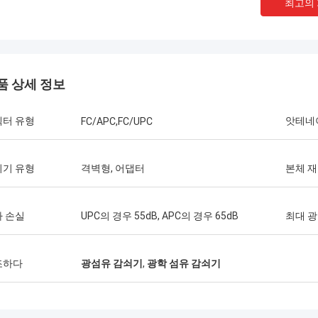
최고의
품 상세 정보
넥터 유형
앗테네
FC/APC,FC/UPC
쇠기 유형
격벽형, 어댑터
본체 
Thang Nguyen 님
Kocent Optec Limited는 저희 회사의 장기
Kocent Opt
적인 파트너 중 하나입니다. 매달 2~3개의
파트너입니다. 
 손실
UPC의 경우 55dB, APC의 경우 65dB
최대 광
40피트 컨테이너를 그들에게 주문합니다. 저
우리는 함께 
는 그들의 옥외 케이블, 분배함, 접속함 및 광
행했습니다. 그
섬유 액세서리의 품질이 매우 훌륭하다고 생
케이블 품질은
조하다
광섬유 감쇠기
,
광학 섬유 감쇠기
각합니다. 그들의 지원 덕분에 저희는 많은
은 우리나라 
통신 프로젝트를 수주했습니다. 정말 감사합
니다.