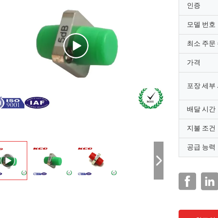
인증
모델 번호
최소 주문
가격
포장 세부
배달 시간
지불 조건
공급 능력