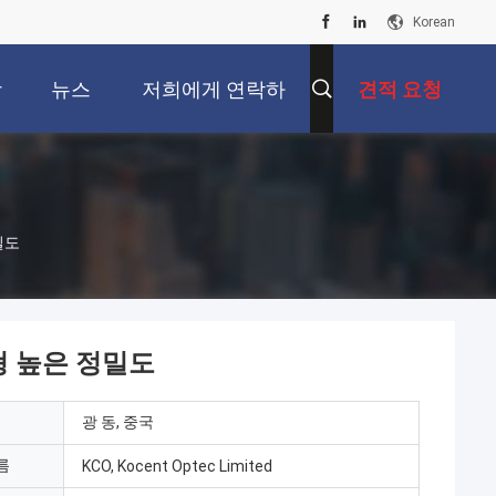
Korean
상
뉴스
저희에게 연락하
견적 요청
십시오
밀도
형 높은 정밀도
광 동, 중국
름
KCO, Kocent Optec Limited