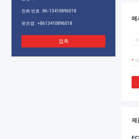
기를 바랍니다.
전화 번호 :
86-13410896018
메
왓츠앱 :
+8613410896018
접촉
제
F