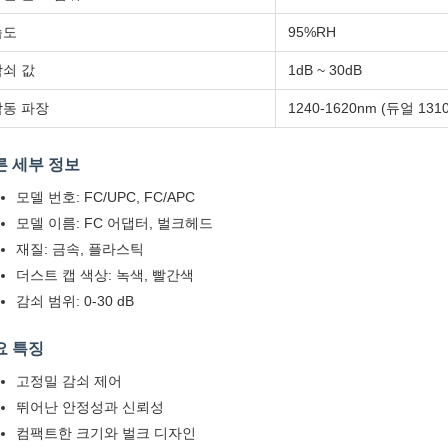
습도
95%RH
감쇠 값
1dB ~ 30dB
작동 파장
1240-1620nm (듀얼 1310
른 세부 정보
모델 번호: FC/UPC, FC/APC
모델 이름: FC 어댑터, 벌크헤드
재질: 금속, 플라스틱
더스트 캡 색상: 녹색, 빨간색
감쇠 범위: 0-30 dB
요 특징
고정밀 감쇠 제어
뛰어난 안정성과 신뢰성
컴팩트한 크기와 벌크 디자인