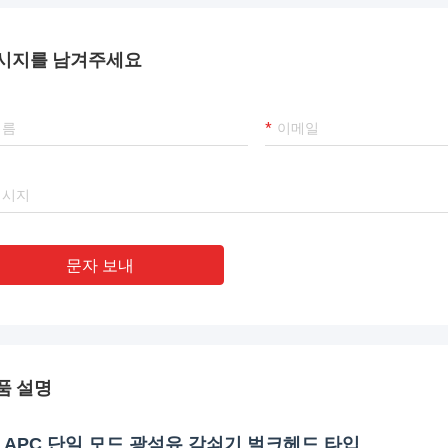
시지를 남겨주세요
문자 보내
품 설명
C APC 단일 모드 광섬유 감쇠기 벌크헤드 타입