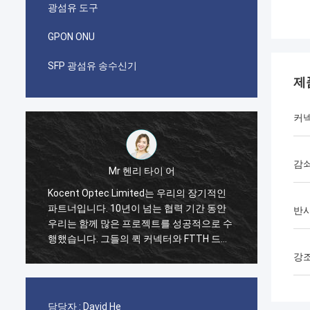
광섬유 도구
GPON ONU
SFP 광섬유 송수신기
제
커
감
Mr 파블로
우리의 장기적인
나는 i가 코상 옵텍이 2014년에 제한된 채로
 기간 동안
첫 번째 순서를 했을 때 놀랐습니다. GYXTW
반사
성공적으로 수
케이블의 한 컨테이너 40GP와 빠른 연결기,
FTTH 드롭
패치 코드와 어댑터를 위한 한 컨테이너
 그들의 제품
20GP. 그들은 단지 2 주에 이 명령을 완성했
강
고 있습니다.
습니다. 지금 우리는 또한 그들로부터의 FDB
박스와 접속 함체 박스의 많은 유형을 구입합
니다. 우리가 통신 분야에 점점 더 강할 것이
담당자 :
David He