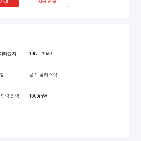
 가격
지금 연락
이타렌지
1dB ~ 30dB
재질
금속, 플라스틱
Mr 헨리 타이 어
ec Limited는 우리의 장기적인
10년이 넘는 협력 기간 동안
 입력 전력
1000mW
많은 프로젝트를 성공적으로 수
들의 퀵 커넥터와 FTTH 드롭
 최고입니다. 현재 그들의 제품
전역에 걸쳐 사용되고 있습니다.