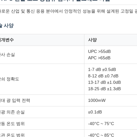
로운 산업 및 통신 응용 분야에서 안정적인 성능을 위해 설계된 고정밀 
술 사양
매개변수
사양
UPC >55dB
반사 손실
APC >65dB
1-7 dB ±0.5dB
8-12 dB ±0.7dB
감쇠 정확도
13-17 dB ±1.0dB
18-25 dB ±1.3dB
대 광 입력 전력
1000mW
편광 의존 손실
≤0.1dB
작동 온도 범위
-40°C ~ 75°C
보관 온도 범위
-40°C ~ 85°C