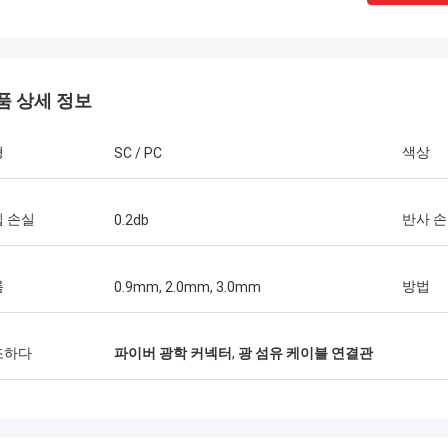
품 상세 정보
형
색상
SC / PC
 손실
반사 
0.2db
Thang Nguyen 님
Kocent Optec Limited는 저희 회사의 장기
Kocent
름
방법
0.9mm, 2.0mm, 3.0mm
적인 파트너 중 하나입니다. 매달 2~3개의
파트너입
40피트 컨테이너를 그들에게 주문합니다. 저
우리는 
는 그들의 옥외 케이블, 분배함, 접속함 및 광
행했습니
조하다
파이버 광학 커넥터
,
광 섬유 케이블 연결관
섬유 액세서리의 품질이 매우 훌륭하다고 생
케이블 
각합니다. 그들의 지원 덕분에 저희는 많은
은 우리
통신 프로젝트를 수주했습니다. 정말 감사합
니다.