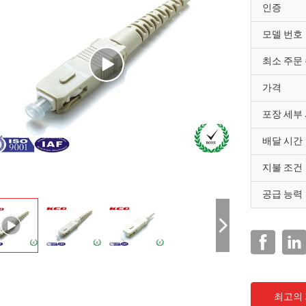
인증
모델 번호
최소 주문
가격
포장 세부
배달 시간
지불 조건
공급 능력
최고의