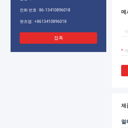
기를 바랍니다.
전화 번호 :
86-13410896018
메
왓츠앱 :
+8613410896018
접촉
제
멀