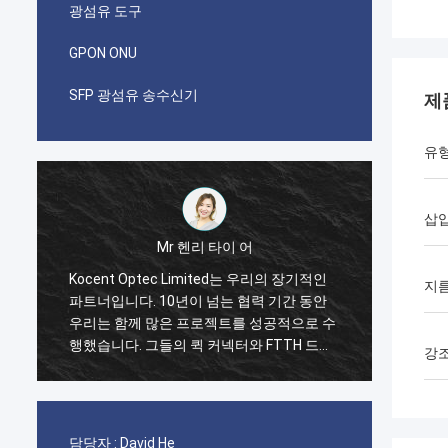
광섬유 도구
GPON ONU
SFP 광섬유 송수신기
제
유
삽입
이 어
Mr 파블로
ed는 우리의 장기적인
나는 i가 코상 옵텍이 2014년에 제한된 채로
지
 협력 기간 동안
첫 번째 순서를 했을 때 놀랐습니다. GYXTW
트를 성공적으로 수
케이블의 한 컨테이너 40GP와 빠른 연결기,
터와 FTTH 드롭
패치 코드와 어댑터를 위한 한 컨테이너
강
 현재 그들의 제품
20GP. 그들은 단지 2 주에 이 명령을 완성했
사용되고 있습니다.
습니다. 지금 우리는 또한 그들로부터의 FDB
박스와 접속 함체 박스의 많은 유형을 구입합
니다. 우리가 통신 분야에 점점 더 강할 것이
담당자 :
David He