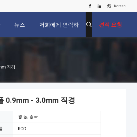
Korean
상
뉴스
저희에게 연락하
견적 요청
십시오
0mm 직경
 0.9mm - 3.0mm 직경
광 동, 중국
름
KCO