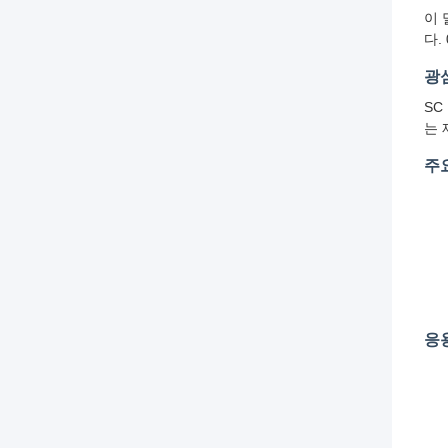
이 
다.
광
SC
는 
주
응