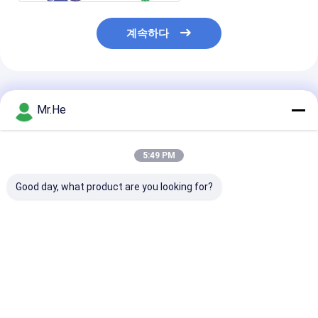
계속하다
추천된 제품
Mr.He
5:49 PM
Good day, what product are you looking for?
이중 FDDI 광섬유 연결
D4 광섬유 커넥터 하우
광섬유 케이블 L
관 회의 다중 상태 지르
징 세트 / SM MM 패치
터 0.9mm 멀티
코니아 깃봉
점퍼 제작용 특수 광섬
MM LC 커넥터 
유 커넥터
세라믹 페룰 포
최고의 가격
최고의 가격
최고의 