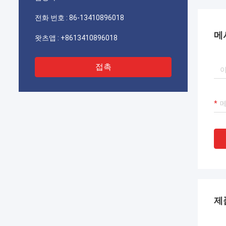
기를 
전화 번호 :
86-13410896018
메
왓츠앱 :
+8613410896018
접촉
제