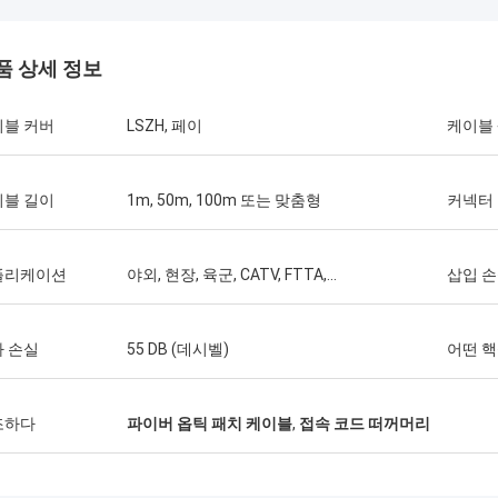
품 상세 정보
이블 커버
LSZH, 페이
케이블
이블 길이
1m, 50m, 100m 또는 맞춤형
커넥터
Mr 파블로
Thang Ngu
플리케이션
야외, 현장, 육군, CATV, FTTA,...
삽입 
가 코상 옵텍이 2014년에 제한된 채로
Kocent Optec Limit
 순서를 했을 때 놀랐습니다. GYXTW
적인 파트너 중 하나입니다
 손실
55 DB (데시벨)
어떤 핵
 한 컨테이너 40GP와 빠른 연결기,
40피트 컨테이너를 그들에
코드와 어댑터를 위한 한 컨테이너
는 그들의 옥외 케이블, 분
. 그들은 단지 2 주에 이 명령을 완성했
섬유 액세서리의 품질이 
조하다
파이버 옵틱 패치 케이블
,
접속 코드 떠꺼머리
 지금 우리는 또한 그들로부터의 FDB
각합니다. 그들의 지원 덕
 접속 함체 박스의 많은 유형을 구입합
통신 프로젝트를 수주했습
우리가 통신 분야에 점점 더 강할 것이
니다.