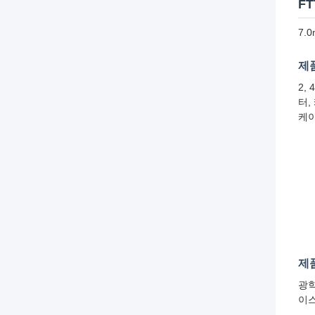
F
7.
제
2,
터,
케이
제
광학
이스