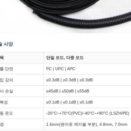
술 사양
목
단일 모드, 다중 모드
룰 단면
PC | UPC | APC
입 감쇠
≤0.3dB | ≤0.3dB | ≤0.3dB
사 손실
≥45dB | ≥50dB | ≥55dB
복성
≤0.1dB | ≤0.1dB | ≤0.1dB
동 온도
-20°C~+70°C(PVC)/-40°C~+90°C (LSZH/PE)
경
1.6mm(팬아웃 케이블 부분), 4.8mm, 7.0mm