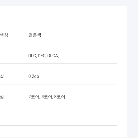
 색상
검은색
DLC, DFC, DLCA, ...
yen 님
Mr 헨리 타이 어
손실
0.2db
ed는 저희 회사의 장기
Kocent Optec Limited는 우리의 장기적인
. 매달 2~3개의
파트너입니다. 10년이 넘는 협력 기간 동안
심.
2코어, 4코어, 8코어...
게 주문합니다. 저
우리는 함께 많은 프로젝트를 성공적으로 수
배함, 접속함 및 광
행했습니다. 그들의 퀵 커넥터와 FTTH 드롭
매우 훌륭하다고 생
케이블 품질은 최고입니다. 현재 그들의 제품
분에 저희는 많은
은 우리나라 전역에 걸쳐 사용되고 있습니다.
니다. 정말 감사합