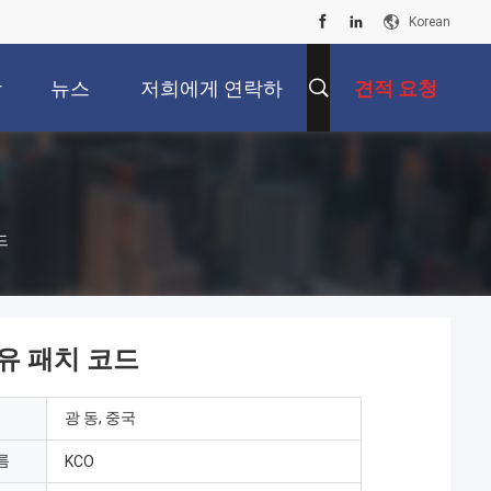
Korean
상
뉴스
저희에게 연락하
견적 요청
십시오
드
섬유 패치 코드
광 동, 중국
름
KCO