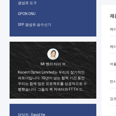
광섬유 도구
GPON ONU
제
SFP 광섬유 송수신기
케
케
Mr 헨리 타이 어
어
Kocent Optec Limited는 우리의 장기적인
나는 i
파트너입니다. 10년이 넘는 협력 기간 동안
첫 번째
반사
저
우리는 함께 많은 프로젝트를 성공적으로 수
케이블의
행했습니다. 그들의 퀵 커넥터와 FTTH 드롭
패치 
생
케이블 품질은 최고입니다. 현재 그들의 제품
20GP
강
은 우리나라 전역에 걸쳐 사용되고 있습니다.
습니다.
합
박스와
니다. 
담당자 :
David He