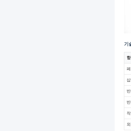
기
항
페
삽
반
반
작
외