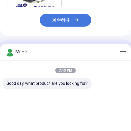
계속하다
추천된 제품
Mr.He
7:43 PM
Good day, what product are you looking for?
FTTA 물 증거 노키아
노키아 NSN 시동 기갑
옥외 섬유 헝겊 
NSN 다중 상태 이중 광
광섬유 떠꺼머리는 SC
이블, 에릭슨 RR
학 섬유 케이블 50/125
LC MPO E2000 쌍신회
광섬유 헝겊 조각
62.5/125 CPRI
로 OM3 OM4 OM5에
블
케이블을 답니다
최고의 가격
최고의 가격
최고의 