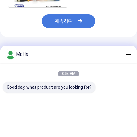
계속하다
추천된 제품
Mr.He
8:54 AM
Good day, what product are you looking for?
FTTA 물 증거 노키아
노키아 NSN 시동 기갑
옥외 섬유 헝겊 
NSN 다중 상태 이중 광
광섬유 떠꺼머리는 SC
이블, 에릭슨 RR
학 섬유 케이블 50/125
LC MPO E2000 쌍신회
광섬유 헝겊 조각
62.5/125 CPRI
로 OM3 OM4 OM5에
블
케이블을 답니다
최고의 가격
최고의 가격
최고의 