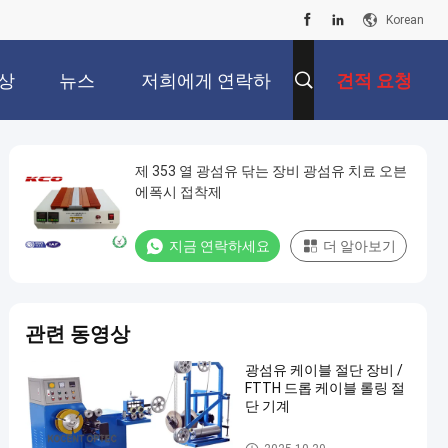
Korean
상
뉴스
저희에게 연락하
견적 요청
십시오
제 353 열 광섬유 닦는 장비 광섬유 치료 오븐
에폭시 접착제
지금 연락하세요
더 알아보기
관련 동영상
광섬유 케이블 절단 장비 /
FTTH 드롭 케이블 롤링 절
단 기계
광섬유 연마 장비