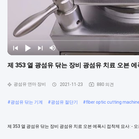
제 353 열 광섬유 닦는 장비 광섬유 치료 오븐 
광섬유 연마 장비
2021-11-23
880 의견
#
광섬유 닦는 기계
#
광섬유 절단기
#
fiber optic cutting machin
제 353 열 광섬유 닦는 장비 광섬유 치료 오븐 에폭시 접착제 묘사: -
그것의 유형 접착제 주사 후에 일반적인 연결관을 위해 유효합니다 (FC/SC
부분의 포함할 수 있었습니다. - 표시등, 타이머 및 온...
더 보기