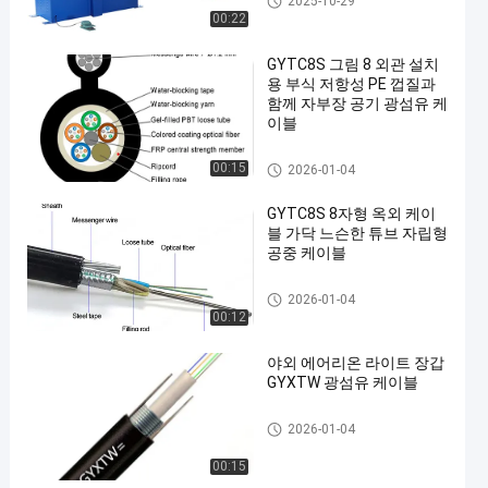
2025-10-29
00:22
GYTC8S 그림 8 외관 설치
용 부식 저항성 PE 껍질과
함께 자부장 공기 광섬유 케
이블
광섬유 케이블
00:15
2026-01-04
GYTC8S 8자형 옥외 케이
블 가닥 느슨한 튜브 자립형
공중 케이블
광섬유 케이블
2026-01-04
00:12
야외 에어리온 라이트 장갑
GYXTW 광섬유 케이블
광섬유 케이블
2026-01-04
00:15