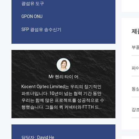
광섬유 도구
GPON ONU
SFP 광섬유 송수신기
제
부
파
Mr 파블로
리의 장기적인
나는 i가 코상 옵텍이 2014년에 제한된 채로
동
기간 동안
첫 번째 순서를 했을 때 놀랐습니다. GYXTW
공적으로 수
케이블의 한 컨테이너 40GP와 빠른 연결기,
TTH 드롭
패치 코드와 어댑터를 위한 한 컨테이너
강
그들의 제품
20GP. 그들은 단지 2 주에 이 명령을 완성했
 있습니다.
습니다. 지금 우리는 또한 그들로부터의 FDB
박스와 접속 함체 박스의 많은 유형을 구입합
니다. 우리가 통신 분야에 점점 더 강할 것이
담당자 :
David He