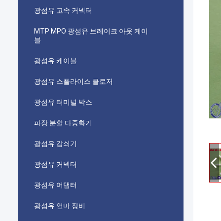
광섬유 고속 커넥터
MTP MPO 광섬유 브레이크 아웃 케이
블
광섬유 케이블
광섬유 스플라이스 클로저
광섬유 터미널 박스
파장 분할 다중화기
광섬유 감쇠기
광섬유 커넥터
광섬유 어댑터
광섬유 연마 장비