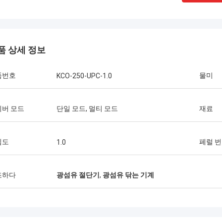
품 상세 정보
품번호
물미
KCO-250-UPC-1.0
이버 모드
단일 모드, 멀티 모드
재료
Thang Nguyen 님
Kocent Optec Limited는 저희 회사의 장기
Kocent Opte
심도
페럴 
1.0
적인 파트너 중 하나입니다. 매달 2~3개의
파트너입니다. 
40피트 컨테이너를 그들에게 주문합니다. 저
우리는 함께 많
는 그들의 옥외 케이블, 분배함, 접속함 및 광
행했습니다. 그들
조하다
광섬유 절단기
,
광섬유 닦는 기계
섬유 액세서리의 품질이 매우 훌륭하다고 생
케이블 품질은 
각합니다. 그들의 지원 덕분에 저희는 많은
은 우리나라 전
통신 프로젝트를 수주했습니다. 정말 감사합
니다.