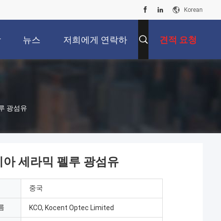
Korean
상
뉴스
저희에게 연락하
견적 요청
십시오
펠루 광섬유
르코니아 세라믹 펠루 광섬유
중국
름
KCO, Kocent Optec Limited