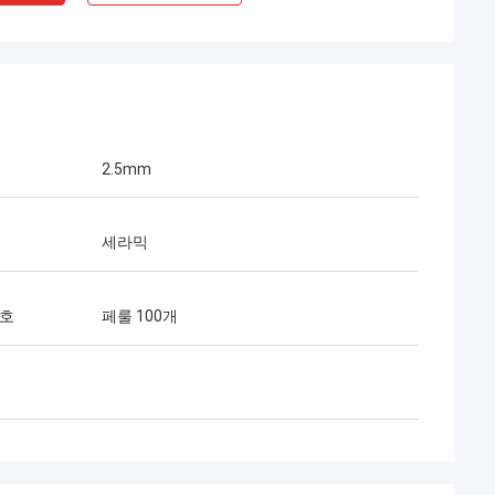
2.5mm
세라믹
Mr 헨리 타이 어
c Limited는 우리의 장기적인
번호
페룰 100개
10년이 넘는 협력 기간 동안
은 프로젝트를 성공적으로 수
의 퀵 커넥터와 FTTH 드롭
최고입니다. 현재 그들의 제품
역에 걸쳐 사용되고 있습니다.