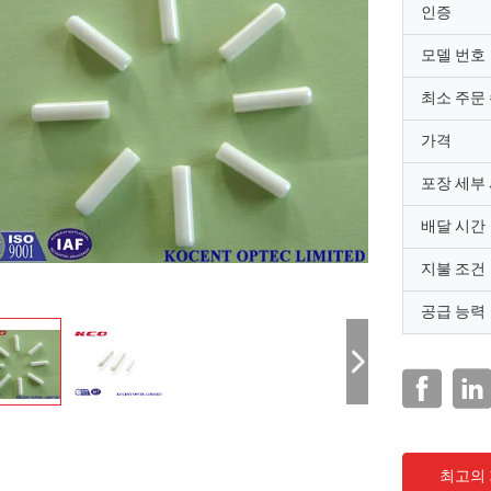
인증
모델 번호
최소 주문
가격
포장 세부
배달 시간
지불 조건
공급 능력
최고의