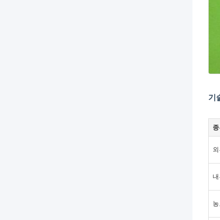
기
종
외
내
농