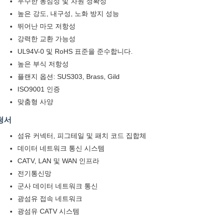
우수한 동심성 및 차원 정확성
높은 강도, 내구성, 노화 방지 성능
뛰어난 마모 저항성
강력한 교환 가능성
UL94V-0 및 RoHS 표준을 준수합니다.
높은 부식 저항성
플랜지 옵션: SUS303, Brass, Gild
ISO9001 인증
맞춤형 사양
청서
섬유 커넥터, 피그테일 및 패치 코드 집합체
데이터 네트워크 통신 시스템
CATV, LAN 및 WAN 인프라
전기통신망
군사 데이터 네트워크 통신
광섬유 접속 네트워크
광섬유 CATV 시스템