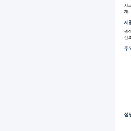
지르
계.
제
광섬
신뢰
주
성