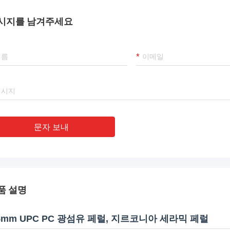
시지를 남겨주세요
문자 보내
품 설명
.5mm UPC PC 광섬유 페럴, 지르코니아 세라믹 페럴