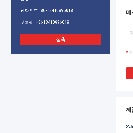
기를 바랍니다.
전화 번호 :
86-13410896018
메
왓츠앱 :
+8613410896018
접촉
제
2