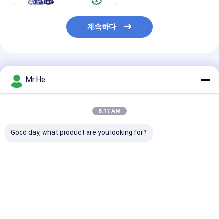
계속하다
추천된 제품
Mr.He
8:17 AM
Good day, what product are you looking for?
KCO-P100A 광학적인
55의 DB 복귀 손실 광섬
FTTH 24 항구
배급 상자 쪼개는 도구
유 끝 상자/네트워크 종
끝 상자 KCO-FD
마감 접속점 합동 상자
료 상자 아BS와 PC 물
옥외 물 증거 아B
자
물자
최고의 가격
최고의 가격
최고의 