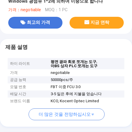
Windows 광섬유 1*2에 의하여 이중으로 합니다
가격：negotiable
MOQ：1 PC
최고의 가격
지금 연락
제품 설명
,
평면 광파 회로 쪼개는 도구
하이 라이트
아BS 상자 PLC 쪼개는 도구
가격
negotiable
공급 능력
50000pcs/주
모델 번호
FBT 이중 FCU 3.0
배달 시간
3-5 일은 후에 지불을 얻습니다
브랜드 이름
KCO, Kocent Optec Limited
더 많은 것을 전망하십시오