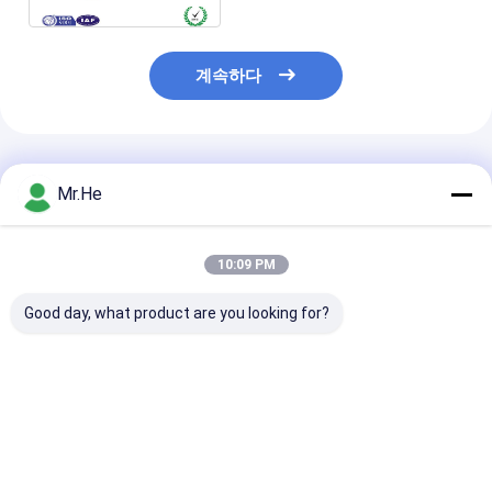
계속하다
추천된 제품
Mr.He
10:09 PM
Good day, what product are you looking for?
FTTX PLC 광섬유 쪼개
0.3m 연을 가진 Lszh
관 Blockless 
는 도구 1x2
덮개 1x4 2x4 G652D
광섬유 PLC 쪼
2x2/G657A 섬유 평면
광섬유 쪼개는 도구
구 1x16 2x16 
광파 회로 쪼개는 도구
떠꺼머리 직경
최고의 가격
최고의 가격
최고의 