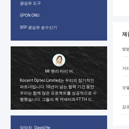
광섬유 도구
GPON ONU
SFP 광섬유 송수신기
제
방
거
Mr 파블로
장기적인
나는 i가 코상 옵텍이 2014년에 제한된 채로
간 동안
첫 번째 순서를 했을 때 놀랐습니다. GYXTW
모
으로 수
케이블의 한 컨테이너 40GP와 빠른 연결기,
H 드롭
패치 코드와 어댑터를 위한 한 컨테이너
들의 제품
20GP. 그들은 단지 2 주에 이 명령을 완성했
강
있습니다.
습니다. 지금 우리는 또한 그들로부터의 FDB
박스와 접속 함체 박스의 많은 유형을 구입합
니다. 우리가 통신 분야에 점점 더 강할 것이
담당자 :
David He