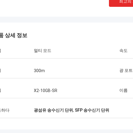
최고의
품 상세 정보
법
멀티 모드
속도
리
광 포트
300m
Thang Nguyen 님
Mr
Kocent Optec Limited는 저희 회사의 장기
Kocent Optec 
적인 파트너 중 하나입니다. 매달 2~3개의
파트너입니다. 10
델
이름
X2-10GB-SR
40피트 컨테이너를 그들에게 주문합니다. 저
우리는 함께 많은
는 그들의 옥외 케이블, 분배함, 접속함 및 광
행했습니다. 그들의
섬유 액세서리의 품질이 매우 훌륭하다고 생
케이블 품질은 최고
조하다
광섬유 송수신기 단위
,
SFP 송수신기 단위
각합니다. 그들의 지원 덕분에 저희는 많은
은 우리나라 전역에
통신 프로젝트를 수주했습니다. 정말 감사합
니다.