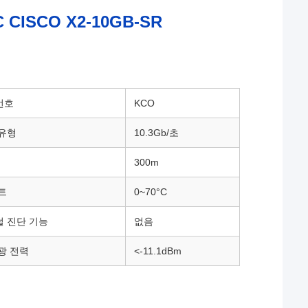
ISCO X2-10GB-SR
번호
KCO
유형
10.3Gb/초
300m
트
0~70°C
 진단 기능
없음
광 전력
<-11.1dBm