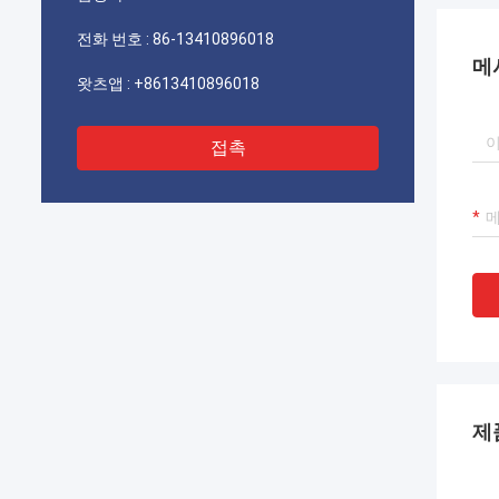
기를 바랍니다.
전화 번호 :
86-13410896018
메
왓츠앱 :
+8613410896018
접촉
제