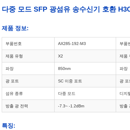
다중 모드 SFP 광섬유 송수신기 호환 H3C C
제품 정보:
부품번호
AX285-192-M3
부품
제품 유형
X2
제품 
파장
850nm
파장
광 포트
SC 이중 포트
광 포
섬유 종류
다중 모드
디지털
방출 광 전력
-7.3~ -1.2dBm
방출 
특징: