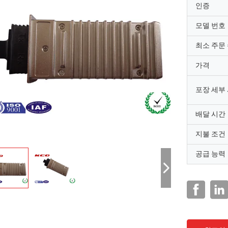
인증
모델 번호
최소 주문
가격
포장 세부
배달 시간
지불 조건
공급 능력