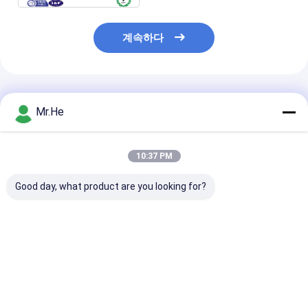
계속하다
추천된 제품
Mr.He
10:37 PM
Good day, what product are you looking for?
네트워크 SC SFP 광섬
광섬유 SFP 송수신기
호환성 XENPAK
유 송수신기 10GB 비스
단위 SC 이중 단일 모드
10GB-ER SFP
무트 방향 MM 호환성
호환성 XENPAK-
인 단위/10Gbas
XENPAK-10GB-SR
10GB-LR
SFP 단위 Copp
최고의 가격
최고의 가격
최고의 