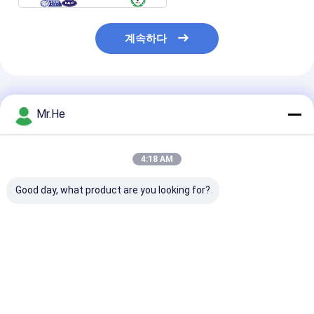
계속하다
추천된 제품
Mr.He
4:18 AM
Good day, what product are you looking for?
KCO-P100A 광학적인
55의 DB 복귀 손실 광섬
FTTH 24 항구
배급 상자 쪼개는 도구
유 끝 상자/네트워크 종
끝 상자 KCO-FD
마감 접속점 합동 상자
료 상자 아BS와 PC 물
옥외 물 증거 아B
자
물자
최고의 가격
최고의 가격
최고의 