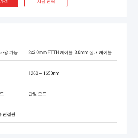
 가격
지금 연락
 사용 가능
2x3.0mm FTTH 케이블, 3.0mm 실내 케이블
1260 ~ 1650nm
Mr 헨리 타이 어
Kocent Optec Limited는 우리의 장기적인
파트너입니다. 10년이 넘는 협력 기간 동안
모드
단일 모드
우리는 함께 많은 프로젝트를 성공적으로 수
행했습니다. 그들의 퀵 커넥터와 FTTH 드롭
케이블 품질은 최고입니다. 현재 그들의 제품
유 연결관
은 우리나라 전역에 걸쳐 사용되고 있습니다.