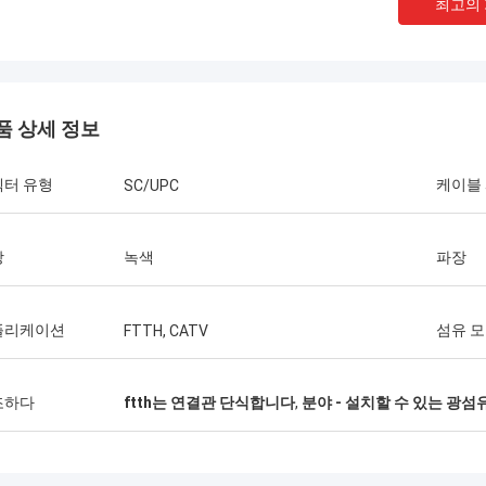
최고의
품 상세 정보
넥터 유형
케이블
SC/UPC
상
녹색
파장
Thang Nguyen 님
제한된 채로
Kocent Optec Limited는 저희 회사의 장기
 GYXTW
적인 파트너 중 하나입니다. 매달 2~3개의
플리케이션
섬유 
FTTH, CATV
 연결기,
40피트 컨테이너를 그들에게 주문합니다. 저
테이너
는 그들의 옥외 케이블, 분배함, 접속함 및 광
령을 완성했
섬유 액세서리의 품질이 매우 훌륭하다고 생
조하다
ftth는 연결관 단식합니다
,
분야 - 설치할 수 있는 광섬
터의 FDB
각합니다. 그들의 지원 덕분에 저희는 많은
형을 구입합
통신 프로젝트를 수주했습니다. 정말 감사합
강할 것이
니다.