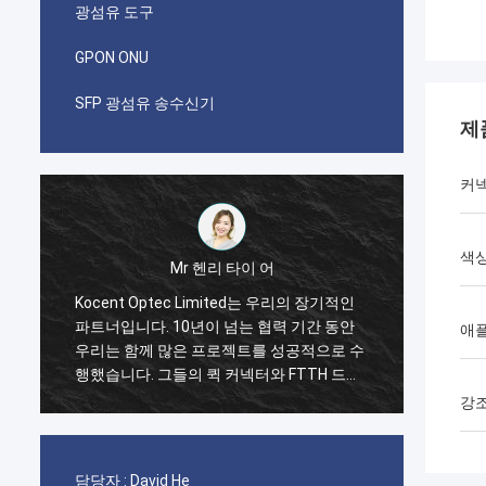
광섬유 도구
GPON ONU
SFP 광섬유 송수신기
제
커
색
r 헨리 타이 어
Mr 파블로
c Limited는 우리의 장기적인
나는 i가 코상 옵텍이 2014년에 
0년이 넘는 협력 기간 동안
첫 번째 순서를 했을 때 놀랐습니다.
애
은 프로젝트를 성공적으로 수
케이블의 한 컨테이너 40GP와 빠른
의 퀵 커넥터와 FTTH 드롭
패치 코드와 어댑터를 위한 한 컨
최고입니다. 현재 그들의 제품
20GP. 그들은 단지 2 주에 이 명
강
역에 걸쳐 사용되고 있습니다.
습니다. 지금 우리는 또한 그들로부
박스와 접속 함체 박스의 많은 유
니다. 우리가 통신 분야에 점점 더 
담당자 :
David He