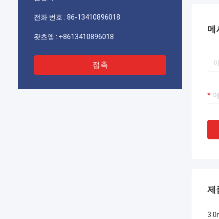
기를 바랍니다.
전화 번호 :
86-13410896018
메
왓츠앱 :
+8613410896018
접촉
제
3.