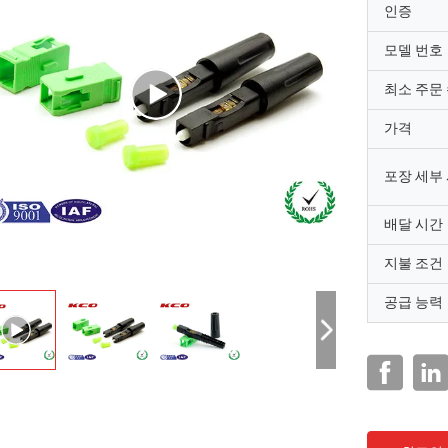
인증
모델 번호
최소 주문
가격
포장 세부
배달 시간
지불 조건
공급 능력