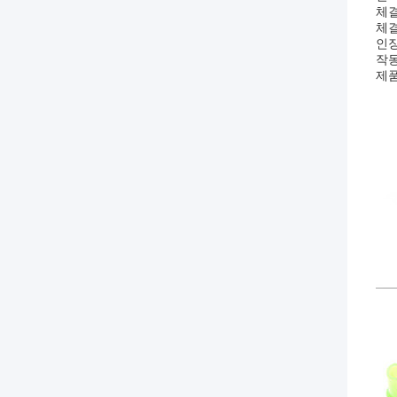
체결
체
인
작동
제