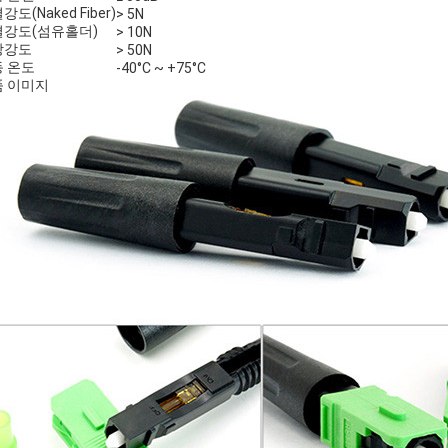
강도(Naked Fiber)
> 5N
결강도(섬유홀더)
> 10N
장강도
> 50N
 온도
-40°C ~ +75°C
품 이미지