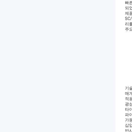
빠른
되었
제
SC
리를
주요
기술
매
적용
광
타이
파
가동
삽입
반사