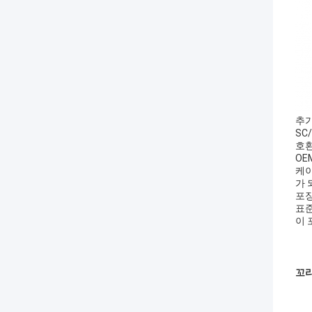
추가
SC
호환
OE
케이
가 
포장
표준
이 
꼬리