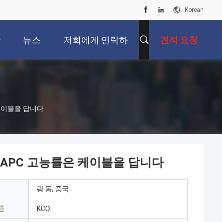
Korean
상
뉴스
저희에게 연락하
견적 요청
십시오
 케이블을 답니다
C/APC 고능률은 케이블을 답니다
광 동, 중국
름
KCO