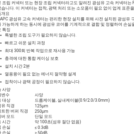
 조립 커넥터 또는 현장 조립 커넥터라고도 알려진 광섬유 고속 커넥터는
습니다. 이 커넥터는 접착, 광택 처리 또는 소모품이 필요 없이 업계 표준
품개요
/APC 광섬유 고속 커넥터는 편리한 현장 설치를 위해 사전 설치된 광섬유 
 가능하게 하는 동시에 광섬유 코어를 기계적으로 결합 및 정렬하여 손실
 특징
특별한 조립 도구가 필요하지 않습니다.
빠르고 쉬운 설치 과정
최대 300회 반복 작업으로 재사용 가능
충격에 대한 통합 케이싱 보호
설치 시간 2분
열용융이 필요 없는 에너지 절약형 설계
접착이나 광택 공정이 필요하지 않습니다.
 사양
개변수
사양
 대상
드롭케이블, 실내케이블(0.9/2.0/3.0mm)
섬유 직경
125μm
트한 버퍼 직경
250μm
이버 모드
단일 모드
 시간
약 100초(섬유 절단 없음)
 손실
≤ 0.3dB
 손실
≥ 50dB