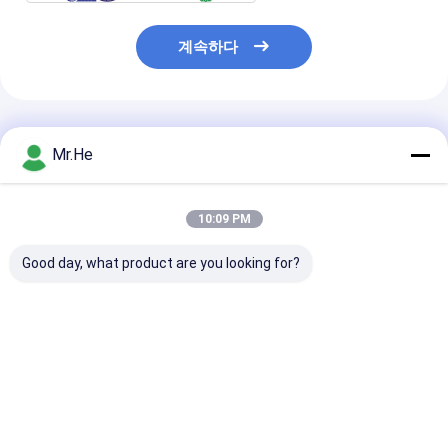
계속하다
추천된 제품
Mr.He
10:09 PM
Good day, what product are you looking for?
FTTA 물 증거 노키아
노키아 NSN 시동 기갑
옥외 섬유 헝겊 
NSN 다중 상태 이중 광
광섬유 떠꺼머리는 SC
이블, 에릭슨 RR
학 섬유 케이블 50/125
LC MPO E2000 쌍신회
광섬유 헝겊 조각
62.5/125 CPRI
로 OM3 OM4 OM5에
블
케이블을 답니다
최고의 가격
최고의 가격
최고의 