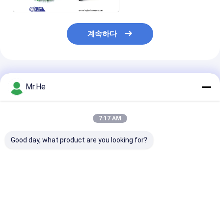
계속하다
추천된 제품
Mr.He
7:17 AM
Good day, what product are you looking for?
FTTX PLC 광섬유 쪼개
0.3m 연을 가진 Lszh
관 Blockless 
는 도구 1x2
덮개 1x4 2x4 G652D
광섬유 PLC 쪼
2x2/G657A 섬유 평면
광섬유 쪼개는 도구
구 1x16 2x16 
광파 회로 쪼개는 도구
떠꺼머리 직경
최고의 가격
최고의 가격
최고의 