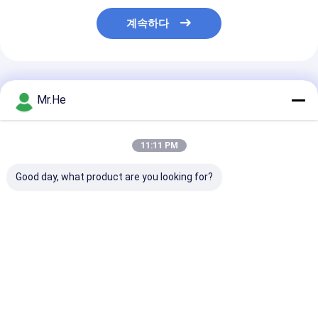
계속하다
추천된 제품
Mr.He
11:11 PM
Good day, what product are you looking for?
KCO-P100A 광학적인
55의 DB 복귀 손실 광섬
FTTH 24 항구
배급 상자 쪼개는 도구
유 끝 상자/네트워크 종
끝 상자 KCO-FD
마감 접속점 합동 상자
료 상자 아BS와 PC 물
옥외 물 증거 아B
자
물자
최고의 가격
최고의 가격
최고의 