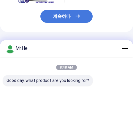
계속하다
추천된 제품
Mr.He
8:48 AM
Good day, what product are you looking for?
KCO-P100A 광학적인
55의 DB 복귀 손실 광섬
FTTH 24 항구
배급 상자 쪼개는 도구
유 끝 상자/네트워크 종
끝 상자 KCO-FD
마감 접속점 합동 상자
료 상자 아BS와 PC 물
옥외 물 증거 아B
자
물자
최고의 가격
최고의 가격
최고의 