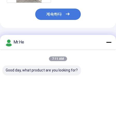
계속하다
추천된 제품
Mr.He
7:11 AM
Good day, what product are you looking for?
KCO-P100A 광학적인
55의 DB 복귀 손실 광섬
FTTH 24 항구
배급 상자 쪼개는 도구
유 끝 상자/네트워크 종
끝 상자 KCO-FD
마감 접속점 합동 상자
료 상자 아BS와 PC 물
옥외 물 증거 아B
자
물자
최고의 가격
최고의 가격
최고의 