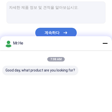
MTP MPO 광섬유 브레이크 아웃 케이블
광섬유 케이블
광섬유 스플라이스 클로저
계속하다
광섬유 터미널 박스
Mr.He
파장 분할 다중화기
우리의 카테고리
광섬유 감쇠기
7:08 AM
광섬유 커넥터
Good day, what product are you looking for?
광섬유 어댑터
광섬유 연마 장비
광섬유 PLC 분배기
광 점퍼 코드
광섬유 고속 커
광섬유 도구