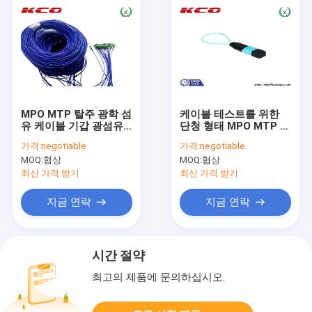
MPO MTP 탈주 광학 섬
케이블 테스트를 위한
유 케이블 기갑 광섬유
단청 형태 MPO MTP 광
헝겊 조각 케이블 OM3
섬유 루프백 케이블/마
가격:
negotiable
가격:
negotiable
OM4
개
MOQ:
협상
MOQ:
협상
최신 가격 받기
최신 가격 받기
지금 연락
지금 연락
시간 절약
최고의 제품에 문의하십시오.