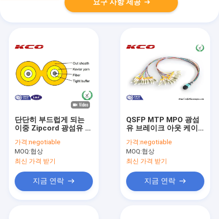
요구 사항 제공
단단히 부드럽게 되는
QSFP MTP MPO 광섬
이중 Zipcord 광섬유 탈
유 브레이크 아웃 케이
주 케이블 단일 모드
블, MTP 투 LC 브레이
가격:
negotiable
가격:
negotiable
크 아웃 케이블 24 팬 아
MOQ:
협상
MOQ:
협상
웃
최신 가격 받기
최신 가격 받기
지금 연락
지금 연락