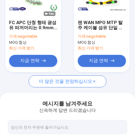
우리 에 관한 것
공장 투어
FC APC 단청 형태 광섬
랜 WAN MPO MTP 탈
유 떠꺼머리는 0.9mm
주 케이블 섬유 단일 모
품질 관리
1.5m LSZH 덮개에 케
드 9/125의 12의 핵심
가격:
negotiable
가격:
negotiable
이블을 답니다
24의 핵심
MOQ:
협상
MOQ:
협상
저희와 연락
최신 가격 받기
최신 가격 받기
뉴스
지금 연락
지금 연락
인용 을 요청 하십시오
더 많은 것을 전망하십시오
광섬유 PLC 분배기
메시지를 남겨주세요
신속하게 답변 드리겠습니다
광 점퍼 코드
광섬유 고속 커넥터