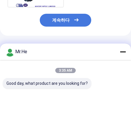
계속하다
추천된 제품
Mr.He
3:35 AM
Good day, what product are you looking for?
방수 12 fo 24 fo 48 fo
ODVA 방수 FTTA-08A
1x8 쪼개는 도구
광섬유 접합 공동 봉입
MPO 커넥터 FTTA 다
GJS08 3 인레트
박스
기능 상자 광섬유 스플
를 위한 FTTH 
라이스 클로저
이블 광섬유 결합
최고의 가격
최고의 가격
최고의 