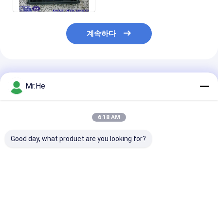
계속하다
추천된 제품
Mr.He
6:18 AM
Good day, what product are you looking for?
방수 12 fo 24 fo 48 fo
ODVA 방수 FTTA-08A
1x8 쪼개는 도구
광섬유 접합 공동 봉입
MPO 커넥터 FTTA 다
GJS08 3 인레트
박스
기능 상자 광섬유 스플
를 위한 FTTH 
라이스 클로저
이블 광섬유 결합
최고의 가격
최고의 가격
최고의 