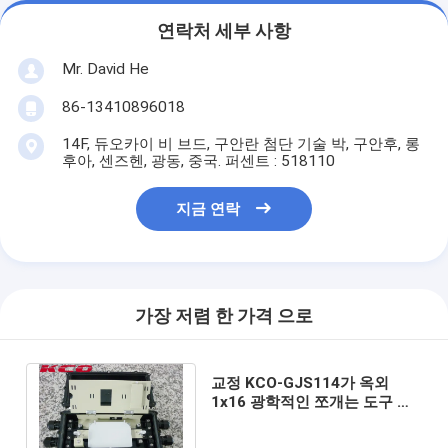
연락처 세부 사항
Mr. David He
86-13410896018
14F, 듀오카이 비 브드, 구안란 첨단 기술 박, 구안후, 롱
후아, 센즈헨, 광동, 중국. 퍼센트 : 518110
지금 연락
가장 저렴 한 가격 으로
교정 KCO-GJS114가 옥외
1x16 광학적인 쪼개는 도구 결
합 상자 4 케이블 항구에 의하여
급수합니다