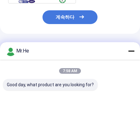
계속하다
추천된 제품
Mr.He
7:58 AM
Good day, what product are you looking for?
동축 VOD CATV IPTV
동축 VOD CATV IPTV
GPON OLT 8 
EOC ONU 또는
사진기 감시자 체계에
FTTH 활동적인
KCO7934에 EOC 주인
KCO761x ONU EOC 주
장비 지원 512/
이더네트
인 이더네트
의 최종 사용자 K
G8608T
최고의 가격
최고의 가격
최고의 