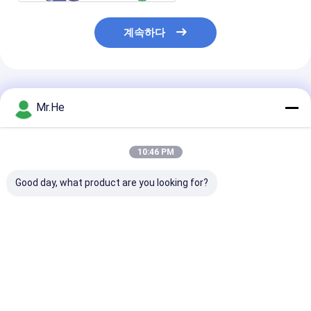
계속하다
추천된 제품
Mr.He
10:46 PM
Good day, what product are you looking for?
방수 12 fo 24 fo 48 fo
ODVA 방수 FTTA-08A
1x8 쪼개는 도구
광섬유 접합 공동 봉입
MPO 커넥터 FTTA 다
GJS08 3 인레트
박스
기능 상자 광섬유 스플
를 위한 FTTH 
라이스 클로저
이블 광섬유 결합
최고의 가격
최고의 가격
최고의 