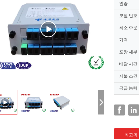
인증
모델 번호
최소 주문
가격
포장 세부
배달 시간
지불 조건
공급 능력
최고의