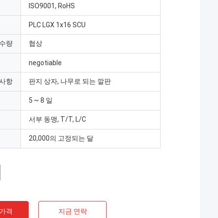
ISO9001, RoHS
PLC LGX 1x16 SCU
 수량
협상
negotiable
 사항
판지 상자, 나무로 되는 깔판
5 ~ 8 일
서부 동맹, T/T, L/C
20,000의 고정되는 달
 가격
지금 연락