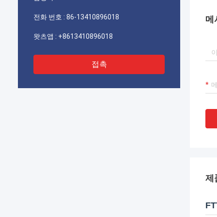
기를 바랍니다.
전화 번호 :
86-13410896018
메
왓츠앱 :
+8613410896018
접촉
제
F