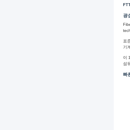
FT
광
Fib
tec
표준
기계
이 
섬유
빠