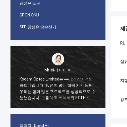
광섬유 도구
GPON ONU
SFP 광섬유 송수신기
제
RL
섬유
Mr 헨리 타이 어
Mr 파블로
tec Limited는 우리의 장기적인
나는 i가 코상 옵텍이 2014년에
지
 10년이 넘는 협력 기간 동안
첫 번째 순서를 했을 때 놀랐습니다
많은 프로젝트를 성공적으로 수
케이블의 한 컨테이너 40GP와 
그들의 퀵 커넥터와 FTTH 드롭
패치 코드와 어댑터를 위한 한 
강
 최고입니다. 현재 그들의 제품
20GP. 그들은 단지 2 주에 이 
전역에 걸쳐 사용되고 있습니다.
습니다. 지금 우리는 또한 그들로
박스와 접속 함체 박스의 많은 
니다. 우리가 통신 분야에 점점 
담당자 :
David He