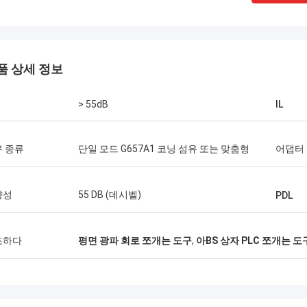
품 상세 정보
> 55dB
IL
 종류
단일 모드 G657A1 코닝 섬유 또는 맞춤형
어댑터
Thang Nguyen 님
 제한된 채로
Kocent Optec Limited는 저희 회사의 장기
향성
55 DB (데시벨)
PDL
. GYXTW
적인 파트너 중 하나입니다. 매달 2~3개의
빠른 연결기,
40피트 컨테이너를 그들에게 주문합니다. 저
컨테이너
는 그들의 옥외 케이블, 분배함, 접속함 및 광
조하다
평면 광파 회로 쪼개는 도구
,
아BS 상자 PLC 쪼개는 도
명령을 완성했
섬유 액세서리의 품질이 매우 훌륭하다고 생
부터의 FDB
각합니다. 그들의 지원 덕분에 저희는 많은
유형을 구입합
통신 프로젝트를 수주했습니다. 정말 감사합
더 강할 것이
니다.