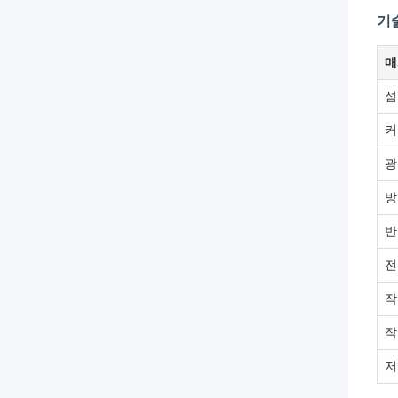
기
매
섬
커
광
방
반
전
작
작
저