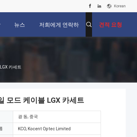
Korean
상
뉴스
저희에게 연락하
견적 요청
십시오
 LGX 카세트
단일 모드 케이블 LGX 카세트
광 동, 중국
름
KCO, Kocent Optec Limited