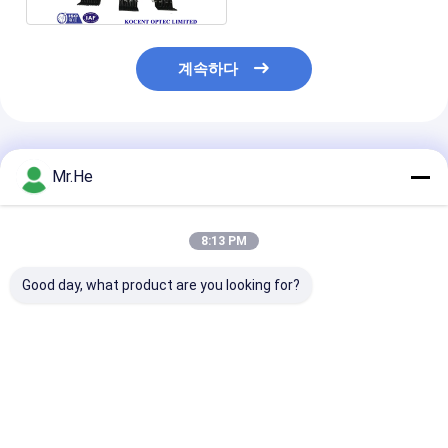
계속하다
추천된 제품
Mr.He
8:13 PM
Good day, what product are you looking for?
방수 12 fo 24 fo 48 fo
ODVA 방수 FTTA-08A
1x8 쪼개는 도구
광섬유 접합 공동 봉입
MPO 커넥터 FTTA 다
GJS08 3 인레트
박스
기능 상자 광섬유 스플
를 위한 FTTH 
라이스 클로저
이블 광섬유 결합
최고의 가격
최고의 가격
최고의 