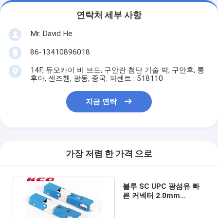
연락처 세부 사항
Mr. David He
86-13410896018
14F, 듀오카이 비 브드, 구안란 첨단 기술 박, 구안후, 롱
후아, 센즈헨, 광동, 중국. 퍼센트 : 518110
지금 연락
가장 저렴 한 가격 으로
블루 SC UPC 광섬유 빠
른 커넥터 2.0mm
3.0mm FTTX 솔루션 제
품