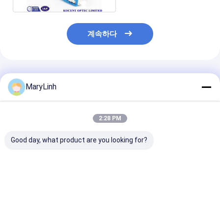
계속하다
추천된 제품
MaryLinh
2:28 PM
Good day, what product are you looking for?
섬유 광학적인 FC UPC
빨리 전 묻힌 광섬유 연
RoHS FC APC
빠른 회의 연결관
결관 FC 현장 조립 SM
빠른 연결관, 빠
FTTH FC PC 싱글모드
G657B3 검정
연결관 SM G76
내구재
G657A G657B
최고의 가격
최고의 가격
최고의 