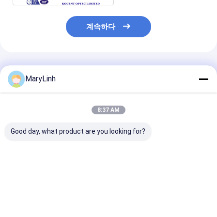
계속하다
추천된 제품
MaryLinh
8:37 AM
Good day, what product are you looking for?
아무 플랜지 LC/APC 접
SC UPC 단순한 자동차
플랜지 커플러가
합기 광섬유 PC 물자 이
에 의하여 닫히는 광섬
자동 셔터 캡 광
중 심플렉스 4 방법도
유 네트워크 어댑터 플
댑터 이중 LC/A
55dB 복귀 손실을 공목
랜지 소성 물질 없음
을 넣지 않습니다
최고의 가격
최고의 가격
최고의 