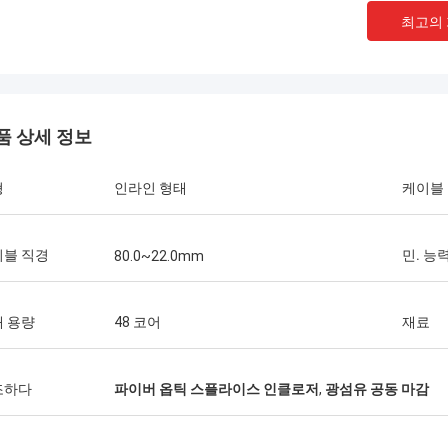
최고의
품 상세 정보
형
인라인 형태
케이블
Thang Nguyen 님
이블 직경
민. 능
80.0~22.0mm
 채로
Kocent Optec Limited는 저희 회사의 장기
K
XTW
적인 파트너 중 하나입니다. 매달 2~3개의
파
 용량
48 코어
재료
결기,
40피트 컨테이너를 그들에게 주문합니다. 저
우
너
는 그들의 옥외 케이블, 분배함, 접속함 및 광
행
완성했
섬유 액세서리의 품질이 매우 훌륭하다고 생
케
FDB
각합니다. 그들의 지원 덕분에 저희는 많은
은
조하다
파이버 옵틱 스플라이스 인클로저
,
광섬유 공동 마감
 구입합
통신 프로젝트를 수주했습니다. 정말 감사합
 것이
니다.