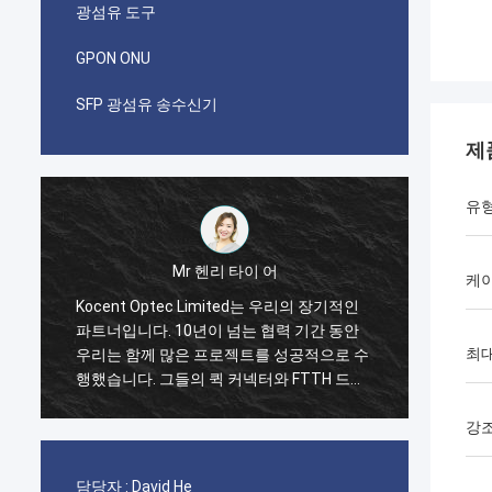
광섬유 도구
GPON ONU
SFP 광섬유 송수신기
제
유
헨리 타이 어
Mr 파블로
케
imited는 우리의 장기적인
나는 i가 코상 옵텍이 2014년에 제한된
이 넘는 협력 기간 동안
첫 번째 순서를 했을 때 놀랐습니다. GY
최대
프로젝트를 성공적으로 수
케이블의 한 컨테이너 40GP와 빠른 연
퀵 커넥터와 FTTH 드롭
패치 코드와 어댑터를 위한 한 컨테이
입니다. 현재 그들의 제품
20GP. 그들은 단지 2 주에 이 명령을 
 걸쳐 사용되고 있습니다.
습니다. 지금 우리는 또한 그들로부터의 
강
박스와 접속 함체 박스의 많은 유형을
니다. 우리가 통신 분야에 점점 더 강할
담당자 :
David He