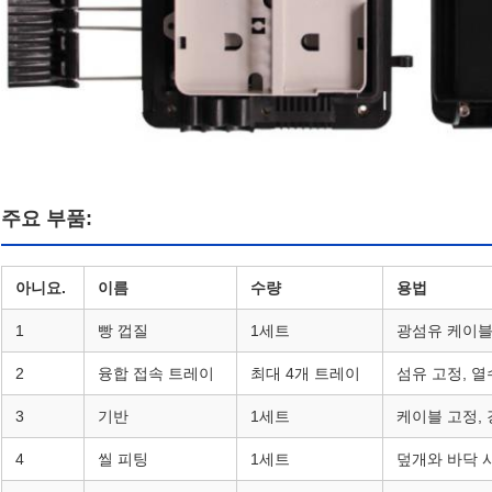
주요 부품:
아니요.
이름
수량
용법
1
빵 껍질
1세트
광섬유 케이블
2
융합 접속 트레이
최대 4개 트레이
섬유 고정, 
3
기반
1세트
케이블 고정, 
4
씰 피팅
1세트
덮개와 바닥 