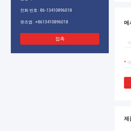
기를 바랍니다.
전화 번호 :
86-13410896018
왓츠앱 :
+8613410896018
메
접촉
제