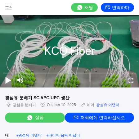
채팅
연락하다
광섬유 분배기 SC APC UPC 생산
광섬유 분배기
October 10, 2025
예어:
광섬유 어댑터
잡담
저희에게 연락하십시오
태
#
광섬유 어댑터
#
파이버 옵틱 어댑터